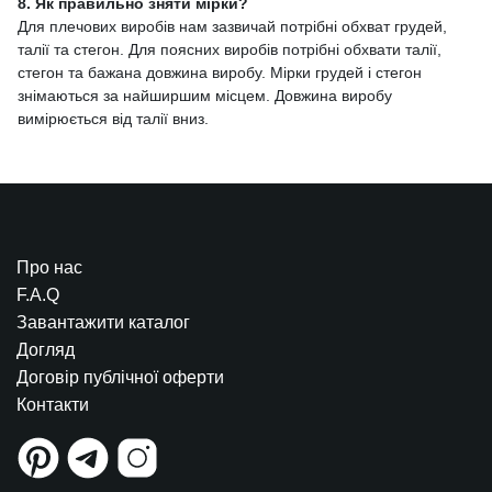
8. Як правильно зняти мірки?
Для плечових виробів нам зазвичай потрібні обхват грудей,
талії та стегон. Для поясних виробів потрібні обхвати талії,
стегон та бажана довжина виробу. Мірки грудей і стегон
знімаються за найширшим місцем. Довжина виробу
вимірюється від талії вниз.
Про нас
F.A.Q
Завантажити каталог
Догляд
Договір публічної оферти
Контакти