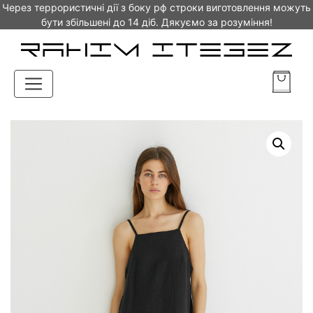
Через террористичні дії з боку рф строки виготовлення можуть
бути збільшені до 14 діб. Дякуємо за розуміння!